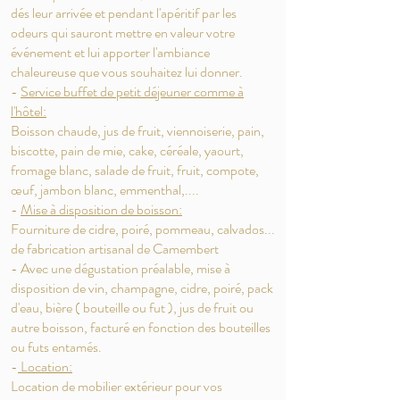
dés leur arrivée et pendant l'apéritif par les
odeurs qui sauront mettre en valeur votre
événement et lui apporter l'ambiance
chaleureuse que vous souhaitez lui donner.
-
Service buffet de petit déjeuner comme à
l'hôtel:
Boisson chaude, jus de fruit, viennoiserie, pain,
biscotte, pain de mie, cake, céréale, yaourt,
fromage blanc, salade de fruit, fruit, compote,
œuf, jambon blanc, emmenthal,....
-
Mise à disposition de boisson:
Fourniture de cidre, poiré, pommeau, calvados...
de fabrication artisanal de Camembert
- Avec une dégustation préalable, mise à
disposition de vin, champagne, cidre, poiré, pack
d'eau, bière ( bouteille ou fut ), jus de fruit ou
autre boisson, facturé en fonction des bouteilles
ou futs entamés.
-
Location:
Location de mobilier extérieur pour vos