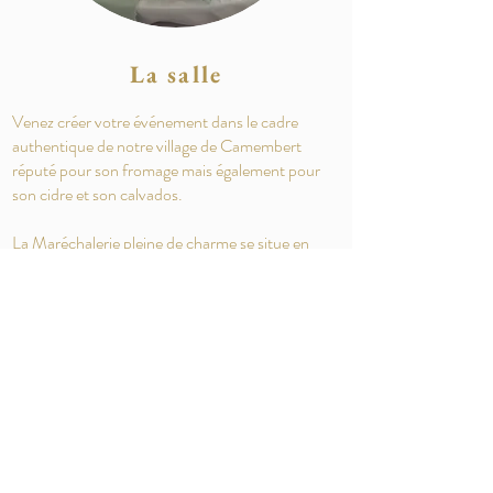
La salle
Venez créer votre événement dans le cadre
authentique de notre village de Camembert
réputé pour son fromage mais également pour
son cidre et son calvados.
La Maréchalerie pleine de charme se situe en
pleine nature avec calme et espace vert. Nous
mettons à votre disposition la salle ''Les
Chevaliers'' pour accueillir 130 personnes en
repas, 180 personnes en cocktail , vin d'honneur.
La salle comprend des terrasses pour organiser
votre cérémonie laïque, cocktail, vin d'honneur
ou apéritif en extérieur avec vue panoramique
sur la campagne normande.
Pour tous vos événements, mariages,