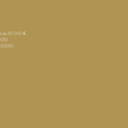
al de 30 000 €
0010
300010