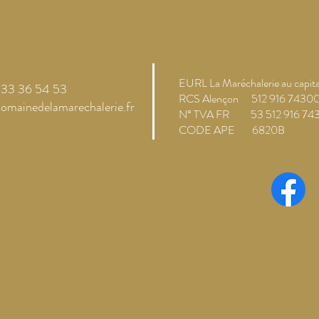
EURL La Maréchalerie au capit
2 33 36 54 53
RCS Alençon 512 916 7430
omainedelamarechalerie.fr
N° TVA FR 53 512 916 74
CODE APE 6820B