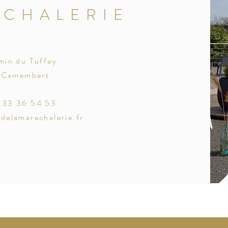
ECHALERIE
min du Tuffey
 Camembert
2 33 36 54 53
elamarechalerie.fr