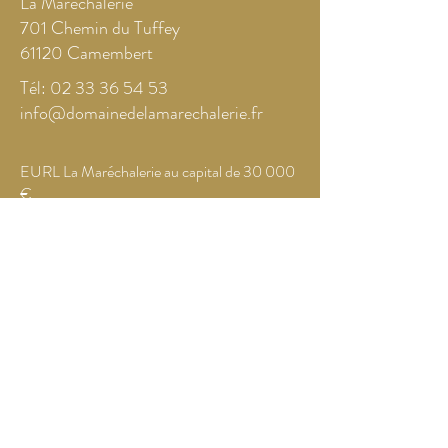
La Maréchalerie
701 Chemin du Tuffey
61120 Camembert
Tél:
02 33 36 54 53
info@domainedelamarechalerie.fr
EURL La Maréchalerie au capital de 30 000
€
RCS Alençon
512 916 74300010
N° TVA FR
53 512 916 74300010
CODE APE 6820B