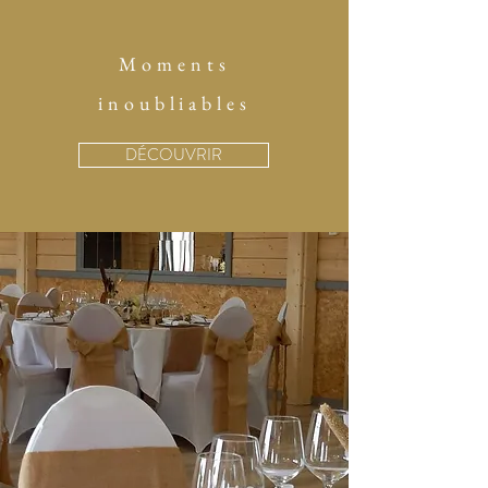
situe en pleine nature avec calme et
espace vert.
Moments
Nous mettons à votre disposition la
salle
''Les Chevaliers'' pour accueillir
inoubliables
130 personnes en repas, 180
personnes en cocktail , vin d'honneur.
DÉCOUVRIR
La salle comprend des terrasses pour
organiser votre cérémonie laïque,
cocktail, vin d'honneur ou apéritif en
extérieur avec vue panoramique sur la
campagne normande.
Pour tous vos événements, mariages,
cérémonies laïques, baptêmes,
communions, anniversaires, fêtes
familiales,
fêtes de fin d'année, expositions, nous